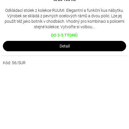
Odkládací stolek z kolekce RUUMI. Elegantní a funkční kus nábytku.
Výrobek se skládá z pevných ocelových rámů a dvou polic. Lze jej
použít též jako botník v chodbách. Vhodný pro kombinaci s policemi
stejné kolekce. Vytvořte si volbou...
DO 3-5 TÝDNŮ
Detail
Kód:
56/SUR