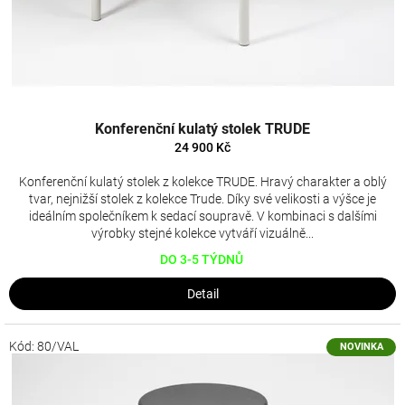
a
š
e
m
Konferenční kulatý stolek TRUDE
o
24 900 Kč
b
Konferenční kulatý stolek z kolekce TRUDE. Hravý charakter a oblý
c
tvar, nejnižší stolek z kolekce Trude. Díky své velikosti a výšce je
ideálním společníkem k sedací soupravě. V kombinaci s dalšími
h
výrobky stejné kolekce vytváří vizuálně...
o
DO 3-5 TÝDNŮ
d
Detail
ě
Kód:
80/VAL
NOVINKA