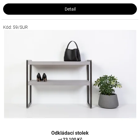
Detail
Kód:
59/SUR
Odkládací stolek
23 100 Kč
od